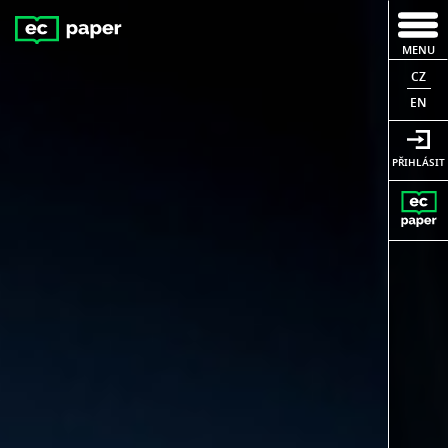
MENU
CZ
EN
PŘIHLÁSIT